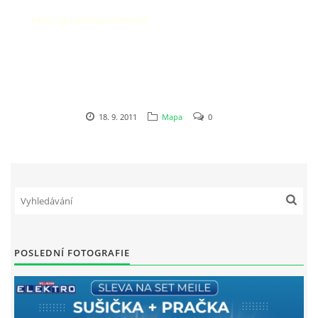
http://g.co/maps/6m6e8
MIELE SPECIÁLNÍ AKCE
AKČNÍ NABÍDKA VYSAVAČŮ
Willmann elektro s.r.o.
18. 9. 2011
Mapa
0
Osecká 349
Lipník nad Bečvou
751 31
581 773 732
willmann@telecom.cz
© 2026 eStránky.cz
POSLEDNÍ FOTOGRAFIE